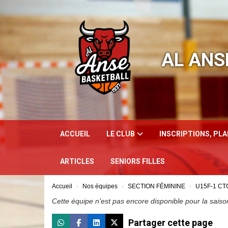
Panneau de gestion des cookies
AL ANS
ACCUEIL
LE CLUB
INSCRIPTIONS, PL
ARTICLES
SENIORS FILLES
Accueil
Nos équipes
SECTION FÉMININE
U15F-1 C
Cette équipe n'est pas encore disponible pour la saiso
Partager cette page