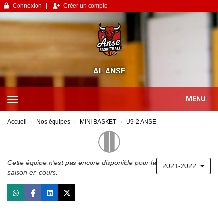
Panneau de gestion des cookies
Connexion
Créer un compte
AL ANSE
MENU
Accueil
Nos équipes
MINI BASKET
U9-2 ANSE
Cette équipe n'est pas encore disponible pour la
2021-2022
saison en cours.